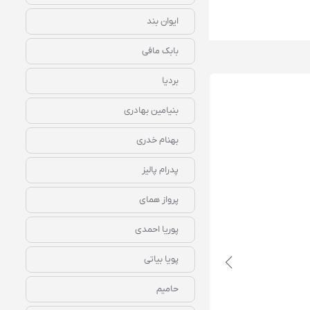
ایوان بند
بابک مافی
بردیا
بنیامین بهادری
بهنام خدری
پدرام پالیز
دانلود رایگان آهنگ‌ بیکلام دلبر ابی
پرواز همای
پوریا احمدی
پویا بیاتی
حامیم