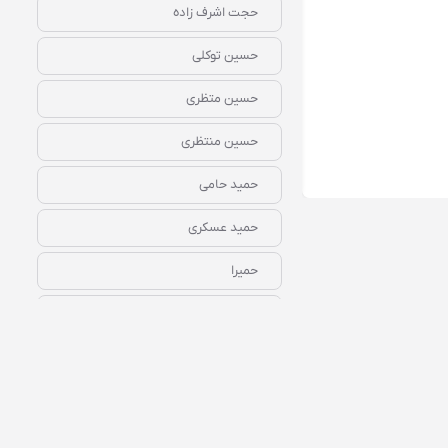
حجت اشرف زاده
حسین توکلی
حسین متظری
حسین منتظری
رایگان
همین الان گوش کن
حمید حامی
حمید عسکری
حمیرا
داریوش
راغب
رضا بهرام
رضا رامیار