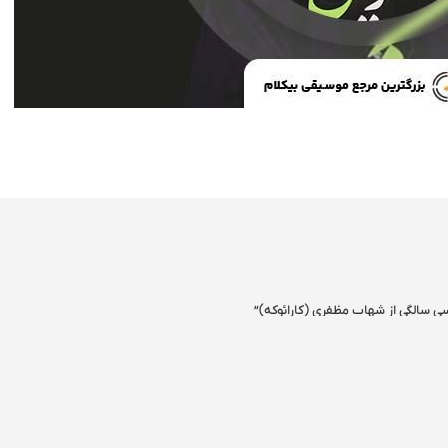
 سی سالگی از شهاب مظفری (کارائوکه)”
ری شده‌اند
*