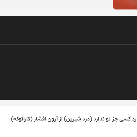
 کسی جز تو ندارد (درد شیرین) از آرون افشار (کارائوکه)