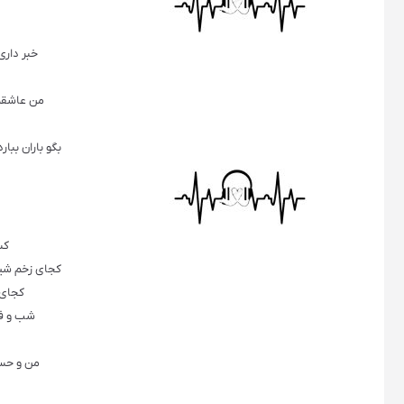
خبر داری
من عاشقم 
بگو باران ببا
کس
کجای زخم شی
کجای 
شب و فک
من و حسر