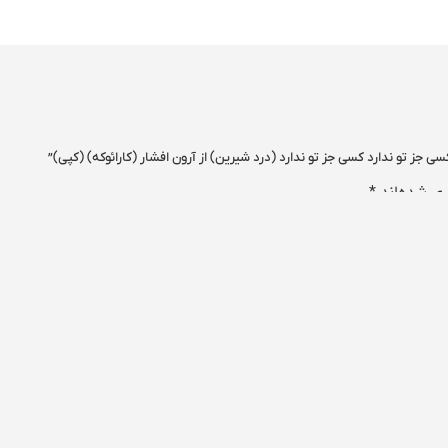
سی جز تو ندارد کسی جز تو ندارد (درد شیرین) از آرون افشار (کارائوکه) (کپی)”
ری شده‌اند
*