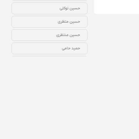
رایگان
همین الان گوش کن
حسین توکلی
حسین متظری
حسین منتظری
حمید حامی
حمید عسکری
حمیرا
داریوش
راغب
رضا بهرام
رضا رامیار