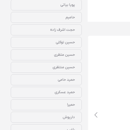
پویا بیاتی
حامیم
حجت اشرف زاده
حسین توکلی
حسین متظری
حسین منتظری
حمید حامی
دانلود رایگان آهنگ‌ بیکلام جان جوانی ابی
حمید عسکری
حمیرا
داریوش
راغب