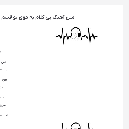
متن آهنگ بی کلام به موی تو قسم توی
م
من ک
من ه
من ا
بو
با 
هرچه
این ه