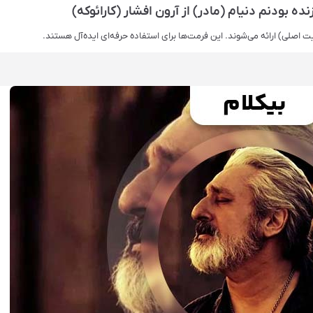
 بودنم دنیام (مادر) از آرون افشار (کارائوکه)