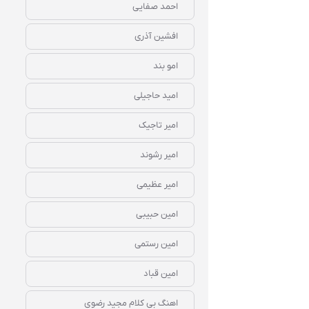
احمد صفایی
افشین آذری
امو بند
امید حاجیلی
امیر تاجیک
امیر رشوند
امیر عظیمی
امین حبیبی
امین رستمی
امین قباد
اهنگ بی کلام مجید رضوی