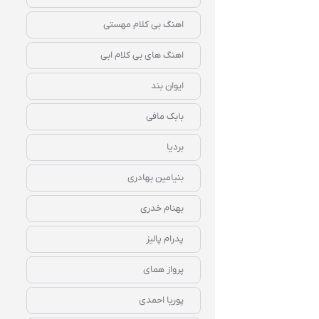
اهنگ بی کلام مهستی
اهنگ های بی کلام ابی
ایوان بند
بابک مافی
بردیا
بنیامین بهادری
بهنام خدری
پدرام پالیز
پرواز همای
پوریا احمدی