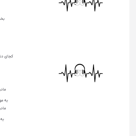
بخن
کجای دنی
مادر
به مو
مادر
به 