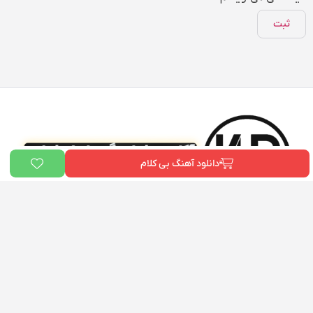
دانلود آهنگ بی کلام
ما در «
بیت دونی
» و «آکادمی علی خدایی» به یک هدف مشترک باور داریم:
توانمندسازی هنرمندان ایرانی
. ما می‌خواهیم هر فردی که رویای خواننده شدن را
در سر دارد، ابزارها و دانش لازم برای رسیدن به هدفش را در اختیار داشته باشد. این
پلتفرم، گامی کوچک در راستای تحقق همین رویاست.
دسترسی سریع