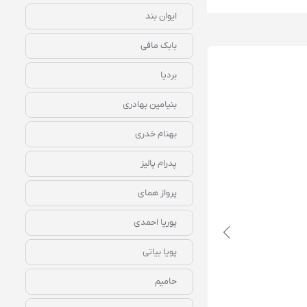
ایوان بند
بابک مافی
بردیا
بنیامین بهادری
بهنام خدری
دانلود رایگان آهنگ‌ بیکلام حریق سبز ابی
پدرام پالیز
پرواز همای
پوریا احمدی
پویا بیاتی
حامیم