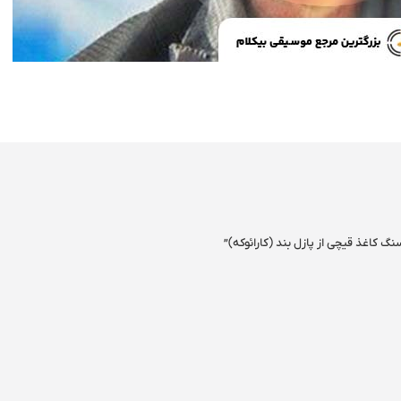
نگ کاغذ قیچی از پازل بند (کارائوکه)”
ری شده‌اند
*