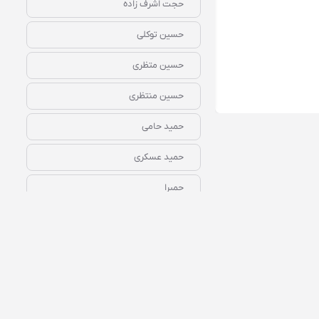
حجت اشرف زاده
حسین توکلی
حسین متظری
حسین منتظری
رایگان
همین الان گوش کن
حمید حامی
حمید عسکری
حمیرا
داریوش
راغب
رضا بهرام
رضا رامیار