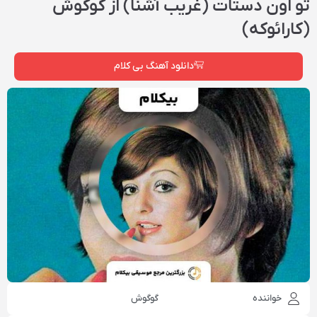
تو اون دستات (غریب آشنا) از گوگوش
(کارائوکه)
دانلود آهنگ بی کلام
خواننده
گوگوش