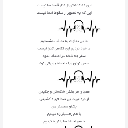
این كه گذشتن از كنار قصه ها نیست
این كه یه تصویر از سقوط آدما نیست
ما بی تفاوت به تماشا ننشستیم
ما خود دردیم این نگاهی گذرا نیست
سفر چه تلخه در امتداد اندوه
حس كردن مرگ لحظهء ویرانی كوه
همپای هر بغض شكستن و چكیدن
از درد غربت بی صدا فریاد كشیدن
بشنو همسفر من
با هم رهسپار راه دردیم
با هم لحظه ها را گریه كردیم