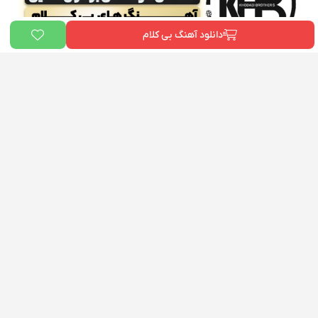
دانلود آهنگ بی کلام
ما در «
بیت دونی
» و «آکادمی علی خدایی» به یک هدف مشترک باور داریم:
توانمندسازی هنرمندان ایرانی
. ما می‌خواهیم هر فردی که رویای خواننده شدن را
در سر دارد، ابزارها و دانش لازم برای رسیدن به هدفش را در اختیار داشته باشد. این
پلتفرم، گامی کوچک در راستای تحقق همین رویاست.
دسترسی سریع
بیت دونی
آکادمی خوانندگی برادران خدایی
تماس با ما
درباره ما
راه های ارتباطی
شماره تماس : 09125591139
آدرس: تهران - سعادت اباد - میدان کتاب -اکادمی خوانندگی برادران خدایی