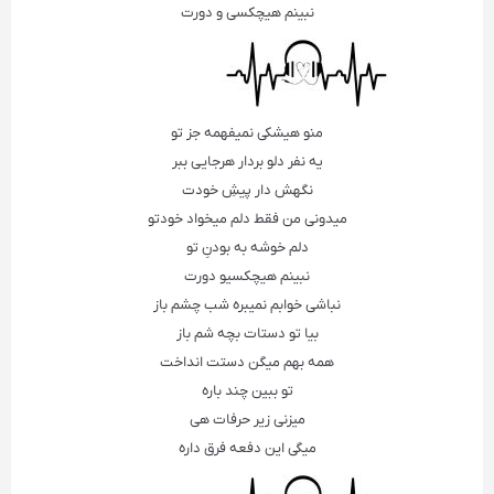
نبینم هیچکسی و دورت
منو هیشکی نمیفهمه جز تو
یه نفر دلو بردار هرجایی ببر
نگهش دار پیشِ خودت
میدونی من فقط دلم میخواد خودتو
دلم خوشه به بودنِ تو
نبینم هیچکسیو دورت
نباشی خوابم نمیبره شب چشم باز
بیا تو دستات بچه شم باز
همه بهم میگن دستت انداخت
تو ببین چند باره
میزنی زیر حرفات هی
میگی این دفعه فرق داره