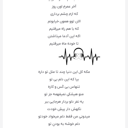
آخر عمرمِ اون روز
که ازم چشم برداری
الان توو همون خیابونم
که با هم راه میرفتیم
اگه این آدما میذاشتن
تا خوده ماه میرفتیم
مگه کل این دنیا چند تا مثل تو داره
بیا که این دلم بی تو
تنهاس بی کَس و کاره
منو هیشکی نمیفهمه جز تو
یه نفر دلو بردار هرجایی ببر
نگهش دار پیشِ خودت
میدونی من فقط دلم میخواد خودتو
دلم خوشه به بودنِ تو