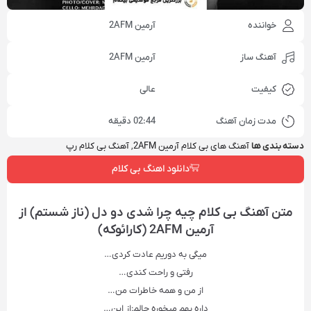
خواننده
آرمین 2AFM
آهنگ ساز
آرمین 2AFM
کیفیت
عالی
مدت زمان آهنگ
02:44 دقیقه
دسته بندی ها
آهنگ‌ های بی‌ کلام آرمین 2AFM
,
آهنگ بی کلام رپ
دانلود اهنگ بی کلام
متن آهنگ بی کلام چیه چرا شدی دو دل (ناز شستم) از
آرمین 2AFM (کارائوکه)
میگی به دوریم عادت کردی…
رفتی و راحت کندی…
از من و همه خاطرات من…
داره بهم میخوره حالم:از این…