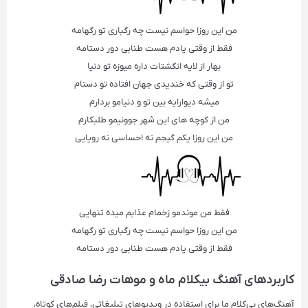
من اين روزا حواسم نيست چه رگبارى تو رگهامه
فقط از وقتى يادم هست طنابى دور دستامه
بهار از لايه انگشتات داره ميوزه تو دنيا
تو از وقتى كه خنديدى جهان افتاده تو دستام
ميشه ديوارايه بين تو و دنيامو بردارم
من از كوچه هاى اين شهر جوونيمو طلبكارم
من اين روزا يكم گيجم نه احساسى نه رويايى
فقط من موندمو زخمام عذابم ميده تنهايى
من اين روزا حواسم نيست چه رگبارى تو رگهامه
فقط از وقتى يادم هست طنابى دور دستامه
کاربردهای آهنگ‌ بیکلام ماه و موهات رضا صادقی
آهنگ‌های بی‌کلام ما برای استفاده در ویدیوهای تبلیغاتی، فیلم‌های کوتاه،