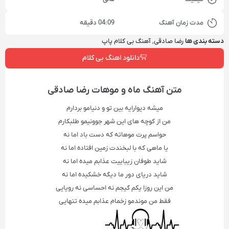
مدت زمان آهنگ
04:09 دقیقه
دسته بندی ها
رضا صادقی
,
آهنگ بی کلام پاپ
دانلود اهنگ بی کلام
متن آهنگ‌ ماه و موهات رضا صادقی
ميشه ديوارايه بين تو و دنيامو بردارم
من از كوچه هاى اين شهر جوونيمو طلبكارم
حواسم پرت موهاته كه دست باد اما نه
يا ماهى كه با لبخندت زمين افتاده اما نه
شايد طوفان زيباييت عذابم ميده اما نه
شايد درياى دور ما ديگه خشكيده اما نه
من اين روزا يكم گيجم نه احساسى نه رويايى
فقط من موندمو زخمام عذابم ميده تنهايى