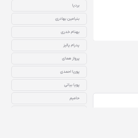
بردیا
بنیامین بهادری
بهنام خدری
رایگان
همین الان گوش کن
پدرام پالیز
پرواز همای
پوریا احمدی
پویا بیاتی
حامیم
حجت اشرف زاده
حسین توکلی
حسین متظری