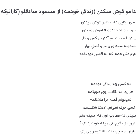
امو گوش میکنن (زندگی خودمه) از مسعود صادقلو (کارائوکه)
 ی اونایی که صدامو گوش میکنن
 روزی میاد خودمم فراموش میکنن
ی دوتا نیست غمِ آدم بی کس و کار
میدونه غصه ی پاییز و فصلِ بهار
فرم مثلِ همه، که یه قفس توو دلمه
به کسی چه زندگیِ خودمه
هر روز یه نقاب، روی صورتمه
نمیدونم غُصه چرا عاشقمه
 کسی حرف نمیزنم، آدمکا شکستنم
نیدی تهِ خط ولی اون که رسیده منم
غروبه زندگیم، کی میگه خوبه زندگی؟
ظرم همه چی بده حالا تو هر چی بگی