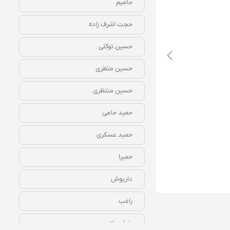
حامیم
دانلود رایگان آهنگ‌ بیکلام قصه عشق ابی
حجت اشرف زاده
حسین توکلی
حسین متظری
حسین منتظری
حمید حامی
حمید عسکری
حمیرا
داریوش
رایگان
همین الان گوش کن
راغب
رضا بهرام