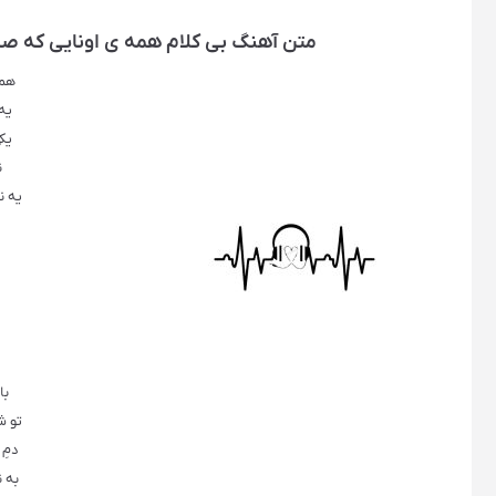
متن آهنگ بی کلام همه ی اونایی که صد
همه
یه
یک
ن
یه ن
با
تو ش
دمِ 
به ن