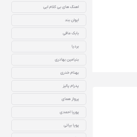
اهنگ های بی کلام ابی
ایوان بند
بابک مافی
بردیا
بنیامین بهادری
بهنام خدری
پدرام پالیز
پرواز همای
پوریا احمدی
پویا بیاتی