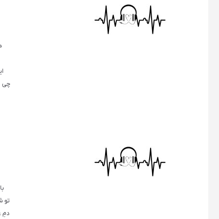
ه
ای
چی م
د
با
تو ش
دمِ 