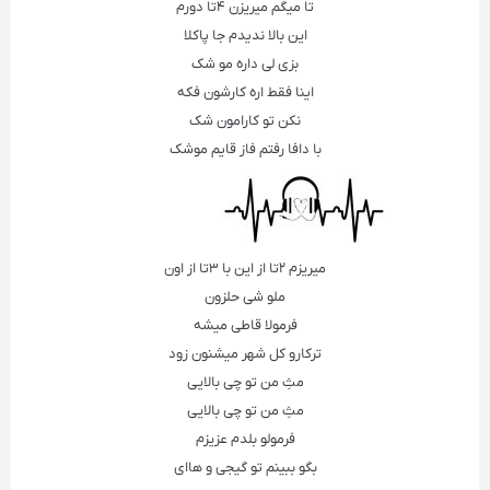
تا میگم میریزن ۴تا دورم
این بالا ندیدم جا پاکلا
بزی لی داره مو شک
اینا فقط اره کارشون فکه
نکن تو کارامون شک
با دافا رفتم فاز قایم موشک
میریزم ۲تا از این با ۳تا از اون
ملو شی حلزون
فرمولا قاطی میشه
ترکارو کل شهر میشنون زود
مثِ من تو چی بالایی
مثِ من تو چی بالایی
فرمولو بلدم عزیزم
بگو ببینم تو گیجی و هاای