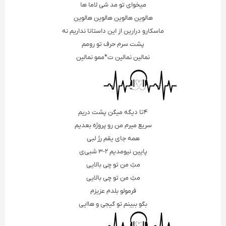
میخوای تو مد شی لاما ها
هالوین هالوین هالوین هالوین
ماسکارو درارین از این داستانا نداریم نه
پشت سرم حرف تو رومم
نمالین نمالین ت*ممو نمالین
۴تا دیگه میگن پشت دریم
سریع میرم من رو پروژه بعدیم
همه جای یقم رژ لبی
پایین نیومدیم ۲-۳ شبی‌ی
مثِ من تو چی بالایی
مثِ من تو چی بالایی
فرمولو بلدم عزیزم
بگو ببینم تو گیجی و هاایی