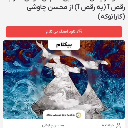
رقص آ (به رقص آ) از محسن چاوشی
(کارائوکه)
دانلود آهنگ بی کلام
خواننده
محسن چاوشی