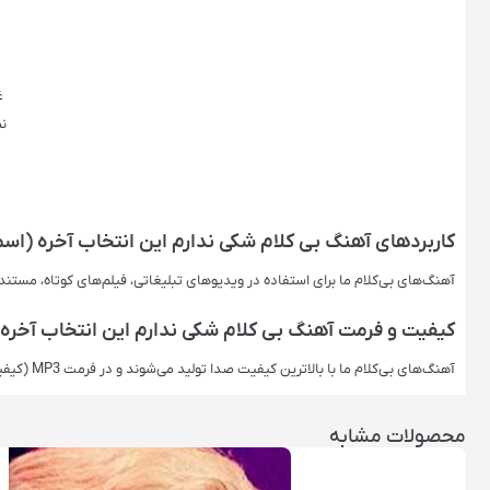
ﻏ
ﻧ
کاربردهای آهنگ بی کلام ﺷﮑﯽ ﻧﺪﺍﺭﻡ ﺍﯾﻦ ﺍﻧﺘﺨﺎﺏ ﺁﺧﺮﻩ (اس
آهنگ‌های بی‌کلام ما برای استفاده در ویدیوهای تبلیغاتی، فیلم‌های کوتاه، مستن
کیفیت و فرمت آهنگ بی کلام ﺷﮑﯽ ﻧﺪﺍﺭﻡ ﺍﯾﻦ ﺍﻧﺘﺨﺎﺏ ﺁﺧﺮﻩ
آهنگ‌های بی‌کلام ما با بالاترین کیفیت صدا تولید می‌شوند و در فرمت‌ MP3 (کیفیت اصلی) ارائه می‌شوند. این فرمت‌ها برای استفاده حرفه‌ای ایده‌آل هستند.
محصولات مشابه