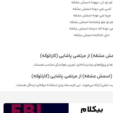
ﻏﻢ ﺗﻮ ﺩﻝ ﺩﯾﻮﻭﻧﻪ ﺍﺳﻤﺶ ﻋﺸﻘﻪ
ﮐﺴﯽ ﻧﻤﯽ ﺩﻭﻧﻪ ﺍﺳﻤﺶ ﻋﺸﻘﻪ
ﻣﯿﺮﻩ ﻧﻤﯽ ﻣﻮﻧﻪ ﺍﺳﻤﺶ ﻋﺸﻘﻪ
ﻢ ﺗﻮ ﺟﻠﻮ ﭼﺸﻤﺎﻣﻪ ﺍﺳﻤﺶ ﻋﺸﻘﻪ
ﻤﯽ ﺩﻭﻧﻪ ﮐﻪ ﺩﻧﯿﺎﻣﻪ ﺍﺳﻤﺶ ﻋﺸﻘﻪ
ﺩﻟﯿﻞ ﺍﺷﮑﺎﻣﻪ ﺍﺳﻤﺶ ﻋﺸﻘﻪ
مش عشقه) از مرتضی پاشایی (کارائوکه)
دها و پروژه‌های چندرسانه‌ای، تمرین خوانندگی مناسب هستند.
 (اسمش عشقه) از مرتضی پاشایی (کارائوکه)