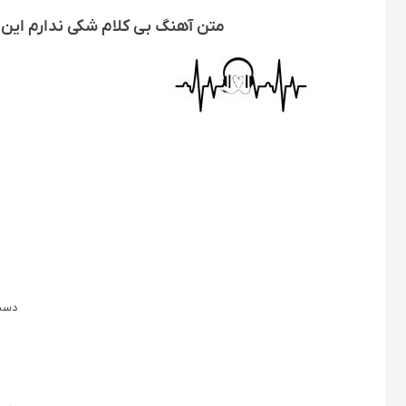
متن آهنگ بی کلام ﺷﮑﯽ ﻧﺪﺍﺭﻡ ﺍﯾﻦ 
ﺩﺳﺖ 