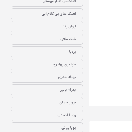
اهنگ بی کلام مهستی
اهنگ های بی کلام ابی
ایوان بند
بابک مافی
بردیا
بنیامین بهادری
بهنام خدری
پدرام پالیز
پرواز همای
پوریا احمدی
پویا بیاتی