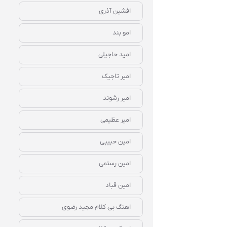
افشین آذری
امو بند
امید حاجیلی
امیر تاجیک
امیر رشوند
امیر عظیمی
امین حبیبی
امین رستمی
امین قباد
اهنگ بی کلام مجید رضوی