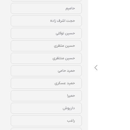
حامیم
حجت اشرف زاده
حسین توکلی
دانلود رایگان آهنگ‌ بیکلام بغض ابی
حسین متظری
حسین منتظری
حمید حامی
حمید عسکری
حمیرا
داریوش
راغب