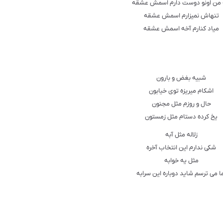
 ﻣﻦ ﺍﻭﻧﻮ ﺩﻭﺳﺖ ﺩﺍﺭﻡ ﺍﺳﻤﺶ ﻋﺸﻘﻪ
ﺗﻨﻬﺎﺵ ﻧﻤﯿﺰﺍﺭﻡ ﺍﺳﻤﺶ ﻋﺸﻘﻪ
ﻣﯿﺎﺩ ﮐﻨﺎﺭﻡ ﺁﺧﻪ ﺍﺳﻤﺶ ﻋﺸﻘﻪ
ﺷﺒﯿﻪ ﺑﻐﺾ ﻭ ﺑﺎﺭﻭﻥ
ﺍﺷﮑﺎﻡ ﻣﯿﺮﯾﺰﻩ ﺗﻮﯼ ﺧﯿﺎﺑﻮﻥ
ﺣﺎﻝ ﻭ ﺭﻭﺯﻡ ﻣﺜﻞ ﻣﺠﻨﻮﻥ
ﯾﺦ ﮐﺮﺩﻩ ﺩﺳﺘﺎﻡ ﻣﺜﻞ ﺯﻣﺴﺘﻮﻥ
ﺯﻻﻟﻪ ﻣﺜﻞ ﺁﺑﻪ
ﺷﮑﯽ ﻧﺪﺍﺭﻡ ﺍﯾﻦ ﺍﻧﺘﺨﺎﺏ ﺁﺧﺮﻩ
ﻣﺜﻞ ﯾﻪ ﺧﻮﺍﺑﻪ
ﺎ ﻣﯽ ﺗﺮﺳﻢ ﺷﺎﯾﺪ ﺩﻭﺑﺎﺭﻩ ﺍﯾﻦ ﺳﺮﺍﺑﻪ