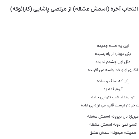
ﺍﻧﺘﺨﺎﺏ ﺁﺧﺮﻩ (اسمش عشقه) از مرتضی پاشایی (کارائوکه)
ﺍﯾﻦ ﯾﻪ ﺣﺴﻪ ﺟﺪﯾﺪﻩ
ﯾﮑﯽ ﺩﻭﺑﺎﺭﻩ ﺍﺯ ﺭﺍﻩ ﺭﺳﯿﺪﻩ
ﻣﺜﻞ ﺍﻭﻥ ﭼﺸﻤﻢ ﻧﺪﯾﺪﻩ
ﺍﻧﮕﺎﺭﯼ ﺍﻭﻧﻮ ﺧﺪﺍ ﻭﺍﺳﻪ ﻣﻦ ﺁﻓﺮﯾﺪﻩ
ﯾﮑﯽ ﮐﻪ ﺻﺎﻑ ﻭ ﺳﺎﺩﻩ
ﺁﺭﻭﻡ ﻗﺪﻡ ﺯﺩ
ﺗﻮ ﺍﻣﺘﺪﺍﺩ ﺷﺐ ﺗﻨﻬﺎﯾﯽ ﺟﺎﺩﻩ
ﺧﻮﺩﻡ ﻧﯿﺴﺖ قلبم ﻣﯽ ﻟﺮﺯﻩ ﺑﯽ ﺍﺭاﺩﻩ
ﻣﯿﺮﯾﺰﻩ ﺩﻝ ﺩﯾﻮﻭﻧﻪ ﺍﺳﻤﺶ ﻋﺸﻘﻪ
ﮐﺴﯽ ﻧﻤﯽ ﺩﻭﻧﻪ ﺍﺳﻤﺶ ﻋﺸﻘﻪ
ﻫﻤﯿﺸﻪ ﻣﯿﻤﻮﻧﻪ ﺍﺳﻤﺶ ﻋﺸﻖ